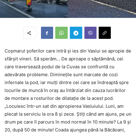
Coșmarul șoferilor care intră și ies din Vaslui se apropie de
sfârșit vineri. Să sperăm… De aproape o săptămână, cei
care traversează podul de la Cuvas se confruntă cu
adevărate probleme. Diminețile sunt marcate de cozi
infernale la pod, iar mulți dintre cei care se îndreaptă spre
locurile de muncă în oraș au întârziat din cauza lucrărilor
de montare a rosturilor de dilatație de la acest pod.
„Locuiesc într-un sat din apropierea Vasluiului. Luni, am
plecat la serviciu la ora 8 și zece. Știți când am ajuns, pe un
drum pe care îl parcurs în mod normal în 10 minute? La 9 și
20, după 50 de minute! Coada ajungea până la Băcăoani,