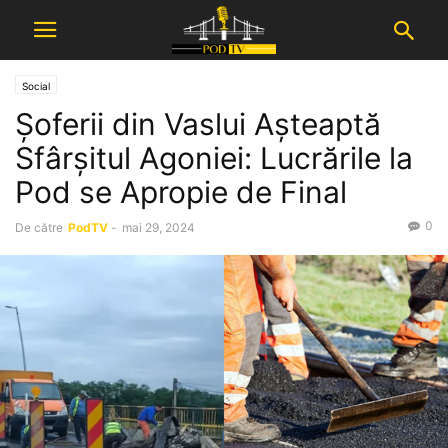
Social
Șoferii din Vaslui Așteaptă
Sfârșitul Agoniei: Lucrările la
Pod se Apropie de Final
0
De către
PodTV
-
mai 29, 2024