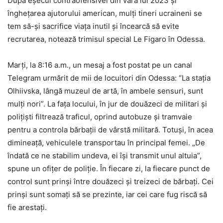
După eșecul contraofensivei din vara lui 2023 și
înghețarea ajutorului american, mulți tineri ucraineni se
tem să-și sacrifice viața inutil și încearcă să evite
recrutarea, notează trimisul special Le Figaro în Odessa.
Marți, la 8:16 a.m., un mesaj a fost postat pe un canal
Telegram urmărit de mii de locuitori din Odessa: “La stația
Olhiivska, lângă muzeul de artă, în ambele sensuri, sunt
mulți nori”. La fața locului, în jur de douăzeci de militari și
polițiști filtrează traficul, oprind autobuze și tramvaie
pentru a controla bărbații de vârstă militară. Totuși, în acea
dimineață, vehiculele transportau în principal femei. „De
îndată ce ne stabilim undeva, ei își transmit unul altuia”,
spune un ofițer de poliție. În fiecare zi, la fiecare punct de
control sunt prinși între douăzeci și treizeci de bărbați. Cei
prinși sunt somați să se prezinte, iar cei care fug riscă să
fie arestați.