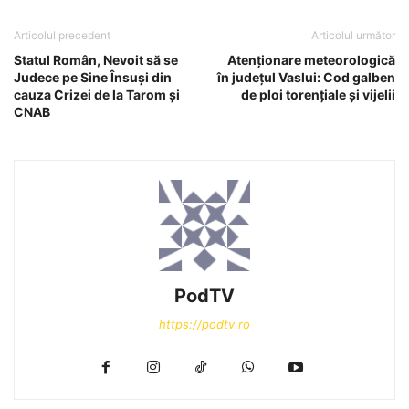
Articolul precedent
Articolul următor
Statul Român, Nevoit să se
Atenționare meteorologică
Judece pe Sine Însuși din
în județul Vaslui: Cod galben
cauza Crizei de la Tarom și
de ploi torențiale și vijelii
CNAB
PodTV
https://podtv.ro