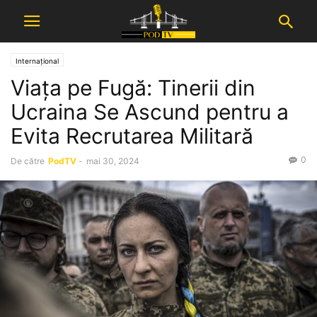
Internațional
Viața pe Fugă: Tinerii din
Ucraina Se Ascund pentru a
Evita Recrutarea Militară
0
De către
PodTV
-
mai 30, 2024