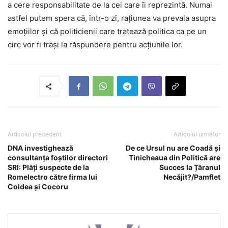
a cere responsabilitate de la cei care îi reprezintă. Numai
astfel putem spera că, într-o zi, rațiunea va prevala asupra
emoțiilor și că politicienii care tratează politica ca pe un
circ vor fi trași la răspundere pentru acțiunile lor.
Articolul precedent
Articolul următor
DNA investighează
De ce Ursul nu are Coadă și
consultanța foștilor directori
Tinicheaua din Politică are
SRI: Plăți suspecte de la
Succes la Țăranul
Romelectro către firma lui
Necăjit?/Pamflet
Coldea și Cocoru