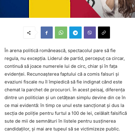
În arena politică românească, spectacolul pare să fie
regula, nu excepția. Liderul de partid, percepuț ca circar,
continuă să joace numerele lui de circ, chiar și în fața
evidenței. Recunoașterea faptului că a comis falsuri și
evaziuni fiscale nu îl împiedică să fie indignat când este
chemat la parchet de procurori. În acest peisaj, diferența
dintre un politician și un cetățean simplu devine din ce în
ce mai evidentă: în timp ce unul este sancționat și dus la
secția de poliție pentru furtul a 100 de lei, celălalt falsifică
sute de mii de semnături în listele pentru susținerea
candidaților, și mai are tupeul să se victimizeze public.