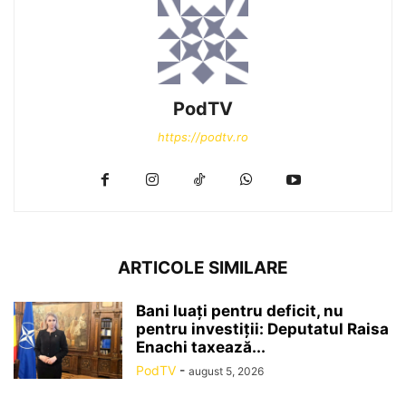
PodTV
https://podtv.ro
ARTICOLE SIMILARE
Bani luați pentru deficit, nu
pentru investiții: Deputatul Raisa
Enachi taxează...
PodTV
-
august 5, 2026