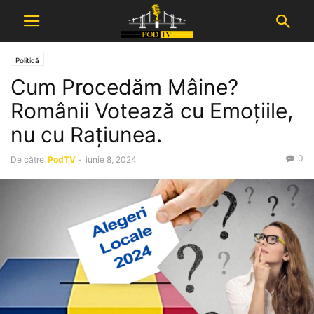
Politică
Cum Procedăm Mâine?
Românii Votează cu Emoțiile,
nu cu Rațiunea.
0
De către
PodTV
-
iunie 8, 2024