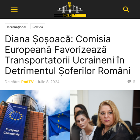
Internațional
Politică
Diana Șoșoacă: Comisia
Europeană Favorizează
Transportatorii Ucraineni în
Detrimentul Șoferilor Români
0
De către
PodTV
-
iulie 8, 2024