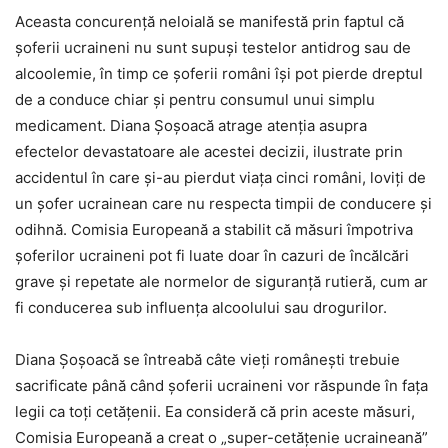
Aceasta concurență neloială se manifestă prin faptul că
șoferii ucraineni nu sunt supuși testelor antidrog sau de
alcoolemie, în timp ce șoferii români își pot pierde dreptul
de a conduce chiar și pentru consumul unui simplu
medicament. Diana Șoșoacă atrage atenția asupra
efectelor devastatoare ale acestei decizii, ilustrate prin
accidentul în care și-au pierdut viața cinci români, loviți de
un șofer ucrainean care nu respecta timpii de conducere și
odihnă. Comisia Europeană a stabilit că măsuri împotriva
șoferilor ucraineni pot fi luate doar în cazuri de încălcări
grave și repetate ale normelor de siguranță rutieră, cum ar
fi conducerea sub influența alcoolului sau drogurilor.
Diana Șoșoacă se întreabă câte vieți românești trebuie
sacrificate până când șoferii ucraineni vor răspunde în fața
legii ca toți cetățenii. Ea consideră că prin aceste măsuri,
Comisia Europeană a creat o „super-cetățenie ucraineană”