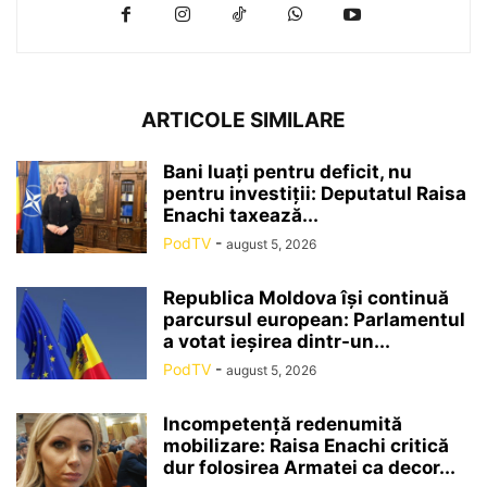
ARTICOLE SIMILARE
Bani luați pentru deficit, nu
pentru investiții: Deputatul Raisa
Enachi taxează...
PodTV
-
august 5, 2026
Republica Moldova își continuă
parcursul european: Parlamentul
a votat ieșirea dintr-un...
PodTV
-
august 5, 2026
Incompetență redenumită
mobilizare: Raisa Enachi critică
dur folosirea Armatei ca decor...