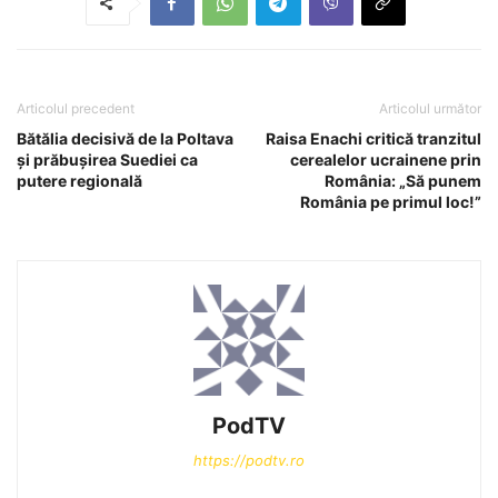
Articolul precedent
Articolul următor
Bătălia decisivă de la Poltava
Raisa Enachi critică tranzitul
și prăbușirea Suediei ca
cerealelor ucrainene prin
putere regională
România: „Să punem
România pe primul loc!”
PodTV
https://podtv.ro