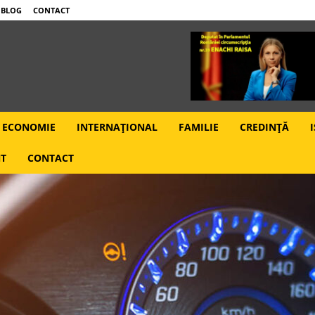
BLOG
CONTACT
ECONOMIE
INTERNAȚIONAL
FAMILIE
CREDINȚĂ
I
T
CONTACT