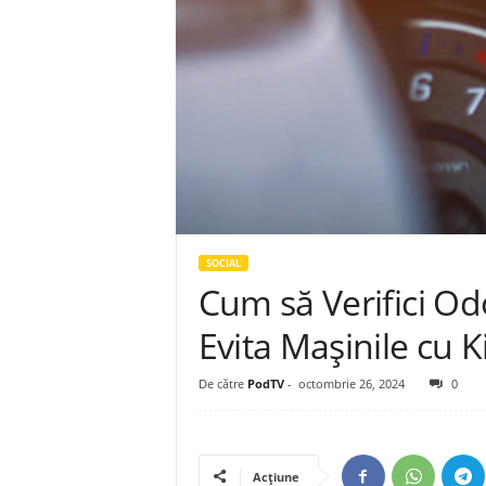
i
z
a
r
e
!
SOCIAL
Cum să Verifici Od
Evita Mașinile cu K
De către
PodTV
-
octombrie 26, 2024
0
Acțiune