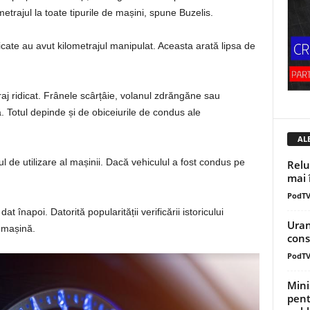
ometrajul la toate tipurile de mașini, spune Buzelis.
ificate au avut kilometrajul manipulat. Aceasta arată lipsa de
traj ridicat. Frânele scârțâie, volanul zdrăngăne sau
ă. Totul depinde și de obiceiurile de condus ale
AL
ul de utilizare al mașinii. Dacă vehiculul a fost condus pe
Relu
mai 
PodT
 înapoi. Datorită popularității verificării istoricului
Uran
e mașină.
const
PodT
Mini
pent