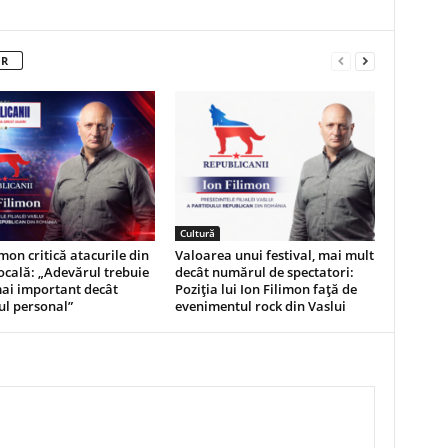
OR
Cultură
imon critică atacurile din
Valoarea unui festival, mai mult
ocală: „Adevărul trebuie
decât numărul de spectatori:
mai important decât
Poziția lui Ion Filimon față de
ul personal”
evenimentul rock din Vaslui