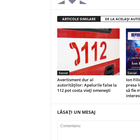
ARTICOLE SIMILARE
DE LA ACELAȘI AUT
Social
Social
Avertisment dur al
Ion Fil
autorităților: Apelurile false la
presa l
112 pot costa vieți omenești
să fie 
interes
LĂSAȚI UN MESAJ