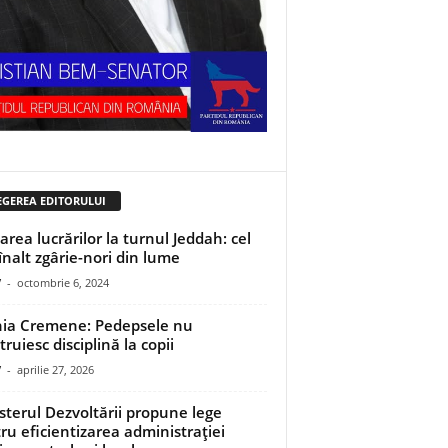
EGEREA EDITORULUI
area lucrărilor la turnul Jeddah: cel
înalt zgârie-nori din lume
V
-
octombrie 6, 2024
ia Cremene: Pedepsele nu
ruiesc disciplină la copii
V
-
aprilie 27, 2026
sterul Dezvoltării propune lege
ru eficientizarea administrației