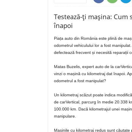
Testează-ți mașina: Cum să
înapoi
Piața auto din România este plină de mașini
odometrul vehiculului lor a fost manipula
defectează frecvent și necesită reparații co
Matas Buzelis, expert auto de la carVertic
vinzi o mașină cu kilometraj dat înapoi. A
odometrul a fost manipulat?
Un kilometraj scăzut poate indica modificăr
de carVertical, parcurg în medie 20.338 km
100.000 km. Dacă kilometrajul unei mașin
manipulare.
Mașinile cu kilometraj redus sunt căutate p