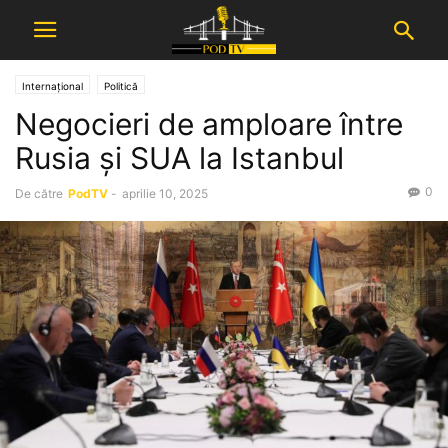
Internațional
Politică
Negocieri de amploare între
Rusia și SUA la Istanbul
0
De către
PodTV
-
aprilie 10, 2025