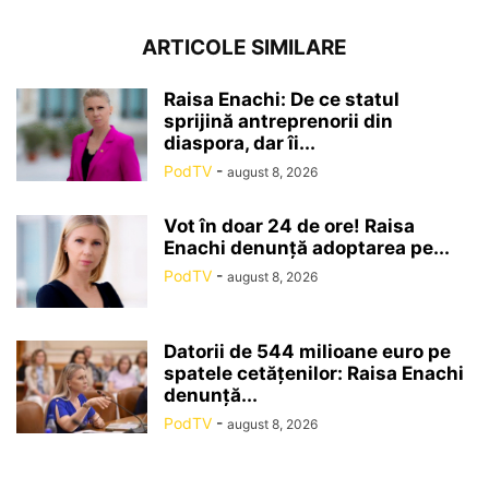
ARTICOLE SIMILARE
Raisa Enachi: De ce statul
sprijină antreprenorii din
diaspora, dar îi...
PodTV
-
august 8, 2026
Vot în doar 24 de ore! Raisa
Enachi denunță adoptarea pe...
PodTV
-
august 8, 2026
Datorii de 544 milioane euro pe
spatele cetățenilor: Raisa Enachi
denunță...
PodTV
-
august 8, 2026