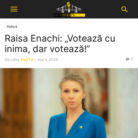
Politică
Raisa Enachi: „Votează cu
inima, dar votează!”
0
De către
PodTV
-
mai 4, 2025