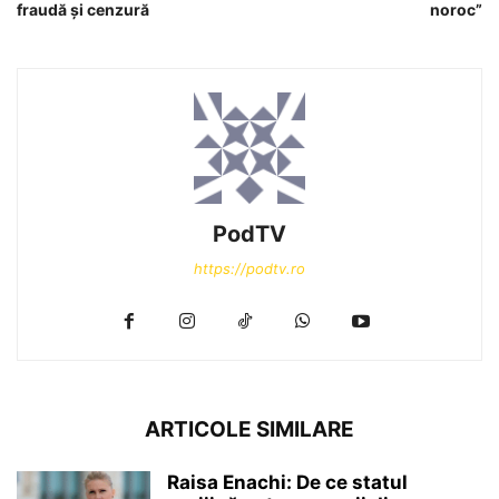
fraudă și cenzură
noroc”
PodTV
https://podtv.ro
ARTICOLE SIMILARE
Raisa Enachi: De ce statul