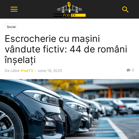
Social
Escrocherie cu mașini
vândute fictiv: 44 de români
înșelați
0
De către
PodTV
-
iunie 19, 2025