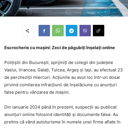
Escrocherie cu mașini: Zeci de păgubiți înșelați online
Polițiștii din București, sprijiniți de colegii din județele
Vaslui, Vrancea, Galați, Tulcea, Argeș și Iași, au efectuat 23
de percheziții miercuri. Acțiunile au avut loc într-un dosar
privind comiterea infracțiunii de înșelăciune cu anunțuri
false pentru vânzarea de mașini.
Din ianuarie 2024 până în prezent, suspecții au publicat
anunțuri online folosind identități și documente false. Au
pretins că vând autoturisme în numele unei firme aflate în