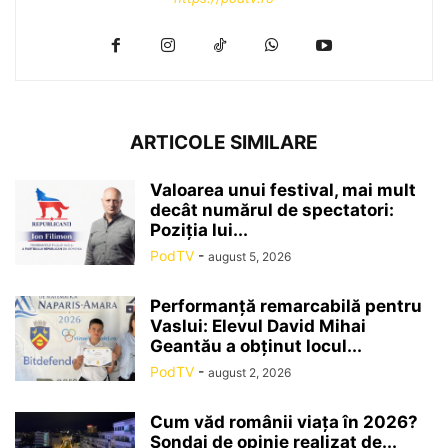
ARTICOLE SIMILARE
Valoarea unui festival, mai mult
decât numărul de spectatori:
Poziția lui...
PodTV
-
august 5, 2026
Performanță remarcabilă pentru
Vaslui: Elevul David Mihai
Geantău a obținut locul...
PodTV
-
august 2, 2026
Cum văd românii viața în 2026?
Sondaj de opinie realizat de...