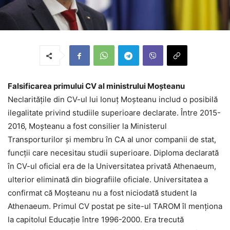
Falsificarea primului CV al ministrului Moșteanu
Neclaritățile din CV-ul lui Ionuț Moșteanu includ o posibilă
ilegalitate privind studiile superioare declarate. Între 2015-
2016, Moșteanu a fost consilier la Ministerul
Transporturilor și membru în CA al unor companii de stat,
funcții care necesitau studii superioare. Diploma declarată
în CV-ul oficial era de la Universitatea privată Athenaeum,
ulterior eliminată din biografiile oficiale. Universitatea a
confirmat că Moșteanu nu a fost niciodată student la
Athenaeum. Primul CV postat pe site-ul TAROM îl menționa
la capitolul Educație între 1996-2000. Era trecută