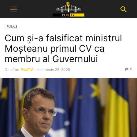
Politică
Cum și-a falsificat ministrul
Moșteanu primul CV ca
membru al Guvernului
0
De către
PodTV
-
noiembrie 28, 2025