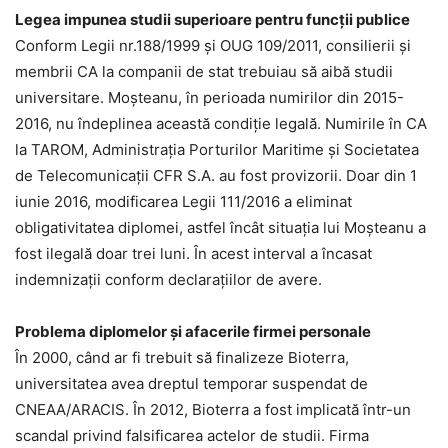
Legea impunea studii superioare pentru funcții publice
Conform Legii nr.188/1999 și OUG 109/2011, consilierii și
membrii CA la companii de stat trebuiau să aibă studii
universitare. Moșteanu, în perioada numirilor din 2015-
2016, nu îndeplinea această condiție legală. Numirile în CA
la TAROM, Administrația Porturilor Maritime și Societatea
de Telecomunicații CFR S.A. au fost provizorii. Doar din 1
iunie 2016, modificarea Legii 111/2016 a eliminat
obligativitatea diplomei, astfel încât situația lui Moșteanu a
fost ilegală doar trei luni. În acest interval a încasat
indemnizații conform declarațiilor de avere.
Problema diplomelor și afacerile firmei personale
În 2000, când ar fi trebuit să finalizeze Bioterra,
universitatea avea dreptul temporar suspendat de
CNEAA/ARACIS. În 2012, Bioterra a fost implicată într-un
scandal privind falsificarea actelor de studii. Firma