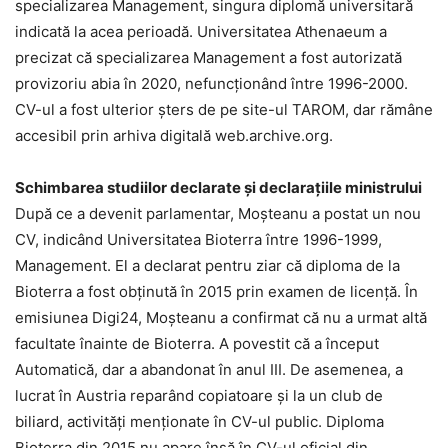
specializarea Management, singura diplomă universitară
indicată la acea perioadă. Universitatea Athenaeum a
precizat că specializarea Management a fost autorizată
provizoriu abia în 2020, nefuncționând între 1996-2000.
CV-ul a fost ulterior șters de pe site-ul TAROM, dar rămâne
accesibil prin arhiva digitală web.archive.org.
Schimbarea studiilor declarate și declarațiile ministrului
După ce a devenit parlamentar, Moșteanu a postat un nou
CV, indicând Universitatea Bioterra între 1996-1999,
Management. El a declarat pentru ziar că diploma de la
Bioterra a fost obținută în 2015 prin examen de licență. În
emisiunea Digi24, Moșteanu a confirmat că nu a urmat altă
facultate înainte de Bioterra. A povestit că a început
Automatică, dar a abandonat în anul III. De asemenea, a
lucrat în Austria reparând copiatoare și la un club de
biliard, activități menționate în CV-ul public. Diploma
Bioterra din 2015 nu apare însă în CV-ul oficial din