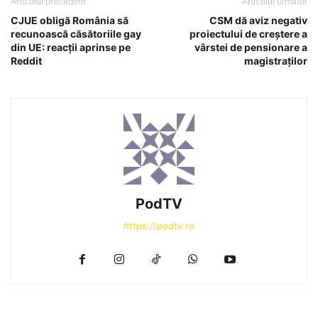
Articolul precedent
Articolul următor
CJUE obligă România să
CSM dă aviz negativ
recunoască căsătoriile gay
proiectului de creștere a
din UE: reacții aprinse pe
vârstei de pensionare a
Reddit
magistraților
PodTV
https://podtv.ro