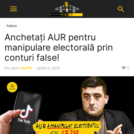
Politică
Anchetați AUR pentru
manipulare electorală prin
conturi false!
0
De către
PodTV
-
aprilie 5, 2025